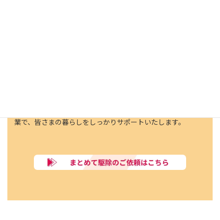
赤穂市では
複数の巣も安心価格で対応
当社では、複数の蜂の巣の駆除も総額から20％割引で安心価
格にて対応しています。経験豊富な専門スタッフが、危険性
の高いスズメバチやアシナガバチ、住宅に被害を与える可能性
のあるミツバチの巣も、安全かつ丁寧に一つひとつ確認しな
がら駆除。複数の巣があっても安心してご依頼いただけるよ
う、迅速で確実な作業を行っています。安全・安心・丁寧な作
業で、皆さまの暮らしをしっかりサポートいたします。