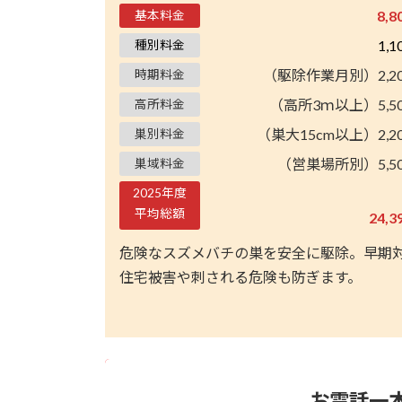
8,
基本料金
1,
種別料金
（駆除作業月別）2,2
時期料金
（高所3ｍ以上）5,5
高所料金
（巣大15cm以上）2,2
巣別料金
（営巣場所別）5,5
巣域料金
2025年度
平均総額
24,
危険なスズメバチの巣を安全に駆除。早期
住宅被害や刺される危険も防ぎます。
お電話一