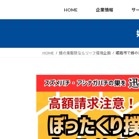
コ
ナ
HOME
企業情報
サ
ン
ビ
テ
ゲ
ン
ー
ツ
シ
へ
ョ
ス
ン
HOME
蜂の巣駆除ならリーフ環境企画
姫路市で蜂の
キ
に
ッ
移
プ
動