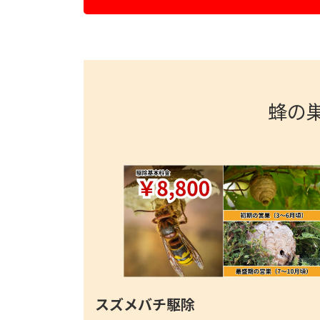
蜂の
スズメバチ駆除