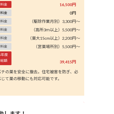
16,500円
本料金
0円
別料金
（駆除作業月別）3,300円～
期料金
（高所3ｍ以上）5,500円～
所料金
（巣大15cm以上）2,200円～
別料金
（営巣場所別）5,500円～
域料金
25年度
均総額
39,415円
バチの巣を安全に撤去。住宅被害を防ぎ、必
応じて巣の移動にも対応可能です。
動します！