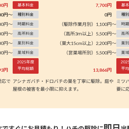
800円
7,700円
基本料金
基
100円～
0円
種別料金
種
00円～
（駆除作業月別）1,100円～
時期料金
時
00円～
（高所3ｍ以上）5,500円～
高所料金
高
00円～
（巣大15cm以上）2,200円～
巣別料金
巣
00円～
（営巣場所別）5,500円～
巣域料金
巣
2025年度
20
平均総額
平
393円
13,866円
対応で
アシナガバチ・ドロバチの巣を丁寧に駆除。庭や
ミツ
屋根の被害を最小限に抑えます。
要に
即日
本ですぐにお見積もり！
ハチの駆除に
出