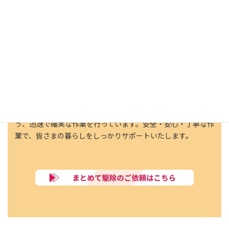
神戸市須磨区では
複数の巣も安心価格で対応
当社では、複数の蜂の巣の駆除も総額から20％割引で安心価
格にて対応しています。経験豊富な専門スタッフが、危険性
の高いスズメバチやアシナガバチ、住宅に被害を与える可能性
のあるミツバチの巣も、安全かつ丁寧に一つひとつ確認しな
がら駆除。複数の巣があっても安心してご依頼いただけるよ
う、迅速で確実な作業を行っています。安全・安心・丁寧な作
業で、皆さまの暮らしをしっかりサポートいたします。