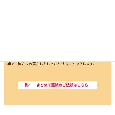
丹波篠山市では
複数の巣も安心価格で対応
当社では、複数の蜂の巣の駆除も総額から20％割引で安心価
格にて対応しています。経験豊富な専門スタッフが、危険性
の高いスズメバチやアシナガバチ、住宅に被害を与える可能性
のあるミツバチの巣も、安全かつ丁寧に一つひとつ確認しな
がら駆除。複数の巣があっても安心してご依頼いただけるよ
う、迅速で確実な作業を行っています。安全・安心・丁寧な作
業で、皆さまの暮らしをしっかりサポートいたします。