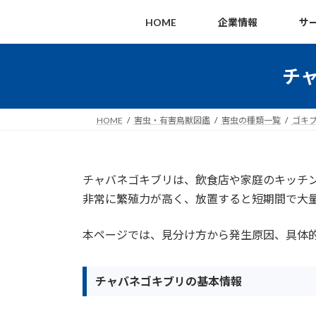
コ
ナ
HOME
企業情報
サ
ン
ビ
テ
ゲ
ン
ー
チ
ツ
シ
へ
ョ
ス
ン
HOME
害虫・有害鳥獣図鑑
害虫の種類一覧
ゴキ
キ
に
ッ
移
プ
動
チャバネゴキブリは、飲食店や家庭のキッチ
非常に繁殖力が高く、放置すると短期間で大
本ページでは、見分け方から発生原因、具体
チャバネゴキブリの基本情報