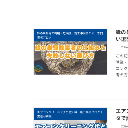
蜂の
蜂の巣駆除の時期・危険性・施工事例まとめ｜専門
業者ブログ
い選
202
この記
除業・
コンク
考え方
エア
エアコンクリーニングの豆知識・施工事例ブログ｜
業者が解説
タで
202