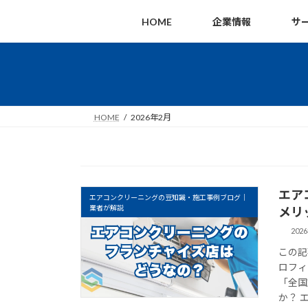
コ
ナ
HOME
企業情報
サ
ン
ビ
テ
ゲ
ン
ー
ツ
シ
へ
ョ
ス
ン
HOME
2026年2月
キ
に
ッ
移
プ
動
エア
エアコンクリーニングの豆知識・施工事例ブログ｜
業者が解説
メリ
202
この記
ロフィ
「全国
か？ 