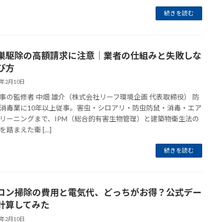
続きを読む
巣駆除の高額請求に注意｜業者の仕組みと失敗しな
び方
6年2月10日
事の監修者 中畑 雄介（株式会社リーフ環境企画 代表取締役） 防
消毒業に10年以上従事。害虫・シロアリ・防虫防鼠・消毒・エア
リーニングまで、IPM（総合的有害生物管理）と建築物衛生法の
を踏まえた衛 […]
続きを読む
コン掃除の費用と電気代、どっちがお得？公式デー
計算してみた
6年2月10日