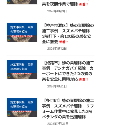
巣を夜間作業で駆除
新着!!
2026年8月3日
【神戸市灘区】蜂の巣駆除の
施工事例集｜実際
施工事例｜スズメバチ駆除｜
の現場を紹介
3階軒下・約100匹の巣を安
全に撤去
新着!!
2026年8月2日
【姫路市】蜂の巣駆除の施工
施工事例集｜実際
事例｜アシナガバチ駆除｜カ
の現場を紹介
ーポートにできた2つの蜂の
巣を安全に同時対応
新着!!
2026年8月1日
【多可町】蜂の巣駆除の施工
施工事例集｜実際
事例｜スズメバチ駆除｜リフ
の現場を紹介
ォーム作業中に発見した2階
ベランダの巣を迅速駆除
2026年7月31日