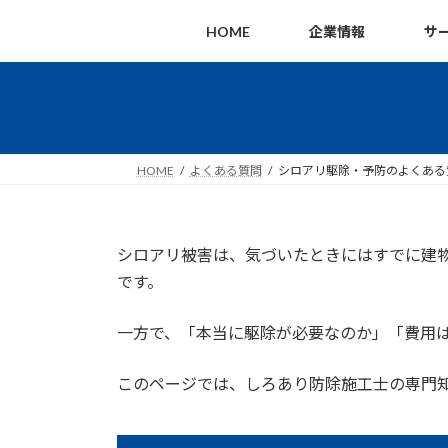
コ
ナ
HOME
企業情報
サ
ン
ビ
テ
ゲ
ン
ー
ツ
シ
へ
ョ
ス
ン
HOME
よくある質問
シロアリ駆除・予防のよくある
キ
に
ッ
移
プ
動
シロアリ被害は、気づいたときにはすでに建
です。
一方で、「本当に駆除が必要なのか」「費用
このページでは、しろあり防除施工士の専門