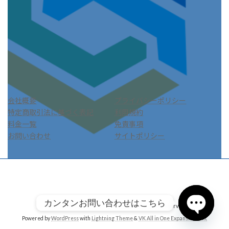
会社概要
プライバシーポリシー
特定商取引法に基づく表記
利用規約
料金一覧
免責事項
お問い合わせ
サイトポリシー
カンタンお問い合わせはこちら
Copyright © 株式会社リーフ環境企画 All Rights Reserved.
Powered by
WordPress
with
Lightning Theme
&
VK All in One Expansion Unit
Open chat