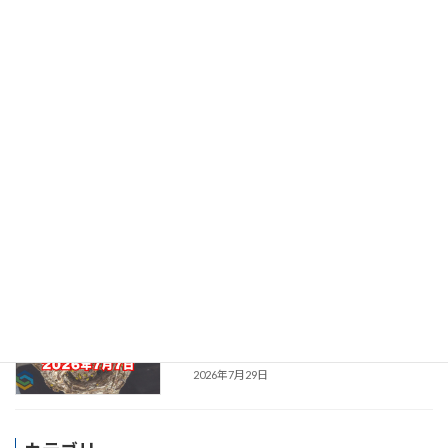
2026年8月1日
【多可町】蜂の巣駆除の施工事例｜スズ
施工事例集｜実際の現場を
メバチ駆除｜リフォーム作業中に発見し
紹介
た2階ベランダの巣を迅速駆除
2026年7月31日
【丹波市】蜂の巣駆除の施工事例｜スズ
施工事例集｜実際の現場を
メバチ駆除｜1階軒下のコガタスズメバ
紹介
チを安全に撤去
2026年7月30日
【神戸市兵庫区】蜂の巣駆除の施工事例
施工事例集｜実際の現場を
｜アシナガバチ駆除｜窓サッシ上部の蜂
紹介
の巣を即日対応
2026年7月29日