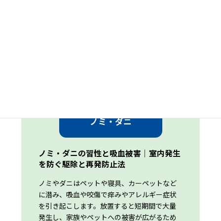
出典：
日本産アリ類画像データベース
吸血と痒みが深刻な
ノミ・ダニ
ノミ・ダニの習性と吸血被害｜室内発生
を防ぐ駆除と再発防止法
ノミやダニはペットや寝具、カーペットなど
に潜み、吸血や咬傷で痒みやアレルギー症状
を引き起こします。放置すると短期間で大量
発生し、家族やペットへの被害が広がるため