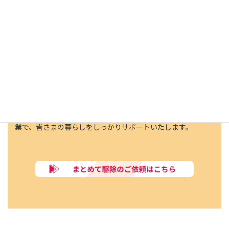
豊岡市では
複数の巣も安心価格で対応
当社では、複数の蜂の巣の駆除も総額から20％割引で安心価
格にて対応しています。経験豊富な専門スタッフが、危険性
の高いスズメバチやアシナガバチ、住宅に被害を与える可能性
のあるミツバチの巣も、安全かつ丁寧に一つひとつ確認しな
がら駆除。複数の巣があっても安心してご依頼いただけるよ
う、迅速で確実な作業を行っています。安全・安心・丁寧な作
業で、皆さまの暮らしをしっかりサポートいたします。