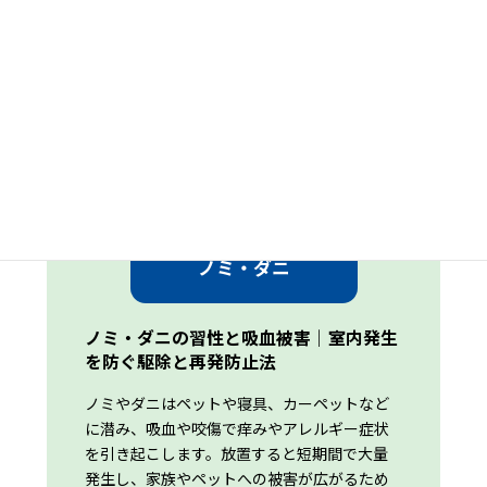
出典：
日本産アリ類画像データベース
吸血と痒みが深刻な
ノミ・ダニ
ノミ・ダニの習性と吸血被害｜室内発生
を防ぐ駆除と再発防止法
ノミやダニはペットや寝具、カーペットなど
に潜み、吸血や咬傷で痒みやアレルギー症状
を引き起こします。放置すると短期間で大量
発生し、家族やペットへの被害が広がるため