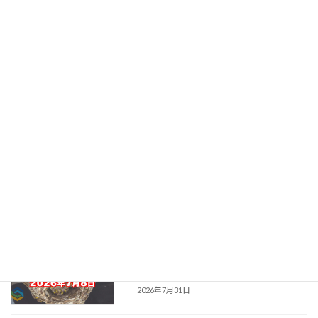
スズメバチ駆除｜庭木の中にできた高所
紹介
の蜂の巣を夜間作業で駆除
新着!!
2026年8月3日
【神戸市灘区】蜂の巣駆除の施工事例｜
施工事例集｜実際の現場を
スズメバチ駆除｜3階軒下・約100匹の巣
紹介
を安全に撤去
2026年8月2日
【姫路市】蜂の巣駆除の施工事例｜アシ
施工事例集｜実際の現場を
ナガバチ駆除｜カーポートにできた2つ
紹介
の蜂の巣を安全に同時対応
2026年8月1日
【多可町】蜂の巣駆除の施工事例｜スズ
施工事例集｜実際の現場を
メバチ駆除｜リフォーム作業中に発見し
紹介
た2階ベランダの巣を迅速駆除
2026年7月31日