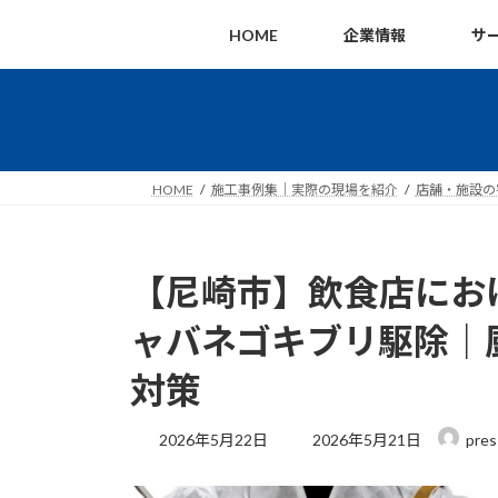
コ
ナ
HOME
企業情報
サ
ン
ビ
テ
ゲ
ン
ー
ツ
シ
へ
ョ
ス
ン
HOME
施工事例集｜実際の現場を紹介
店舗・施設の
キ
に
ッ
移
プ
動
【尼崎市】飲食店にお
ャバネゴキブリ駆除｜
対策
最
2026年5月22日
2026年5月21日
pres
終
更