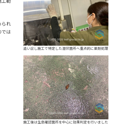
施工範
められ
のでは
。
追い出し施工で特定した潜伏箇所へ重点的に薬剤処理
施工後は生息確認箇所を中心に効果判定を行いました