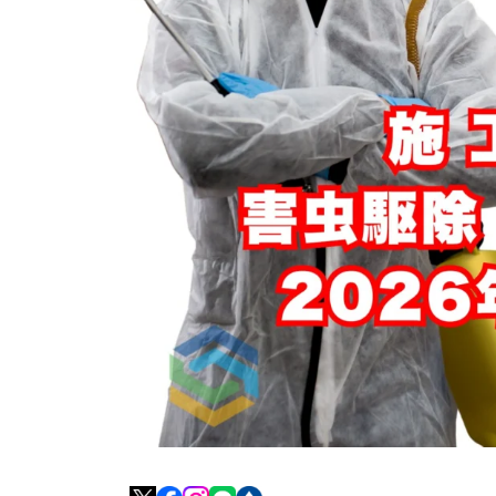
新
日
時
: