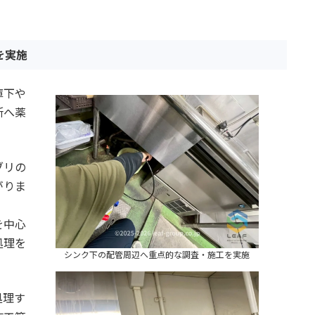
を実施
庫下や
所へ薬
ブリの
がりま
を中心
処理を
シンク下の配管周辺へ重点的な調査・施工を実施
処理す